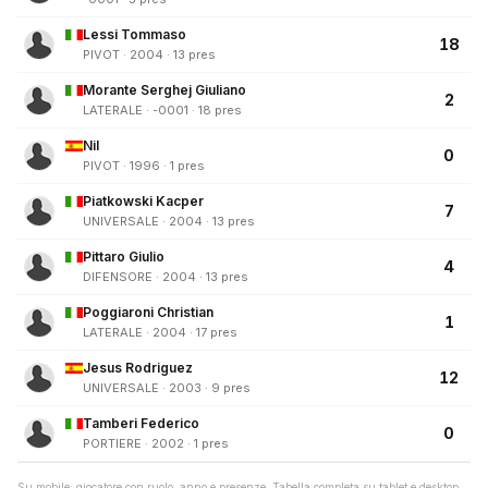
Lessi Tommaso
18
PIVOT · 2004 · 13 pres
Morante Serghej Giuliano
2
LATERALE · -0001 · 18 pres
Nil
0
PIVOT · 1996 · 1 pres
Piatkowski Kacper
7
UNIVERSALE · 2004 · 13 pres
Pittaro Giulio
4
DIFENSORE · 2004 · 13 pres
Poggiaroni Christian
1
LATERALE · 2004 · 17 pres
Jesus Rodriguez
12
UNIVERSALE · 2003 · 9 pres
Tamberi Federico
0
PORTIERE · 2002 · 1 pres
Su mobile: giocatore con ruolo, anno e presenze. Tabella completa su tablet e desktop.