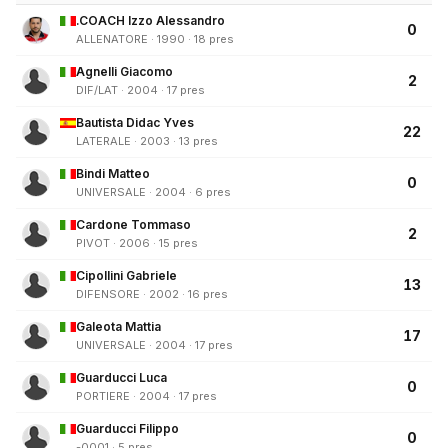
.COACH Izzo Alessandro
0
ALLENATORE · 1990 · 18 pres
Agnelli Giacomo
2
DIF/LAT · 2004 · 17 pres
Bautista Didac Yves
22
LATERALE · 2003 · 13 pres
Bindi Matteo
0
UNIVERSALE · 2004 · 6 pres
Cardone Tommaso
2
PIVOT · 2006 · 15 pres
Cipollini Gabriele
13
DIFENSORE · 2002 · 16 pres
Galeota Mattia
17
UNIVERSALE · 2004 · 17 pres
Guarducci Luca
0
PORTIERE · 2004 · 17 pres
Guarducci Filippo
0
-0001 · 5 pres