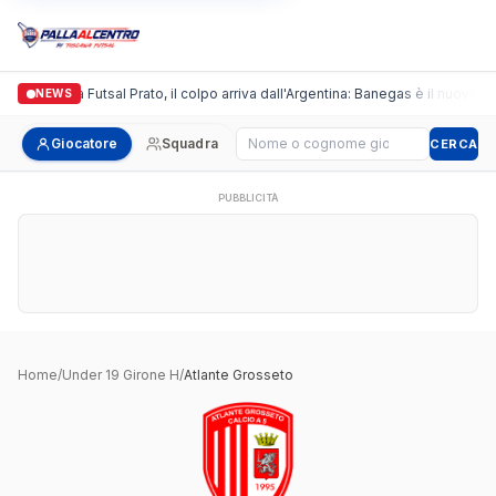
Italgronda Futsal Prato, il colpo arriva dall'Argentina: Banegas è il nuovo le
NEWS
Cerca giocatore
Giocatore
Squadra
CERCA
PUBBLICITÀ
Home
/
Under 19 Girone H
/
Atlante Grosseto