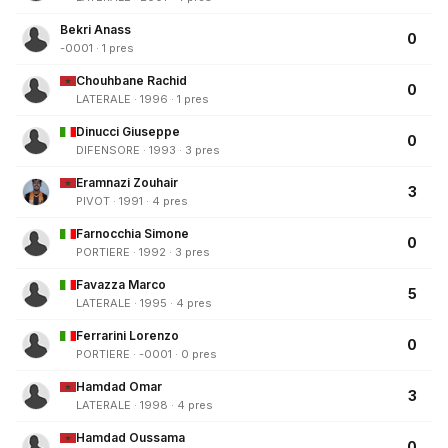
Bekri Anass
0
-0001 · 1 pres
Chouhbane Rachid
0
LATERALE · 1996 · 1 pres
Dinucci Giuseppe
0
DIFENSORE · 1993 · 3 pres
Eramnazi Zouhair
3
PIVOT · 1991 · 4 pres
Farnocchia Simone
0
PORTIERE · 1992 · 3 pres
Favazza Marco
5
LATERALE · 1995 · 4 pres
Ferrarini Lorenzo
0
PORTIERE · -0001 · 0 pres
Hamdad Omar
3
LATERALE · 1998 · 4 pres
Hamdad Oussama
0