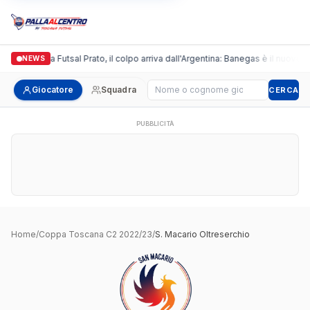
Italgronda Futsal Prato, il colpo arriva dall'Argentina: Banegas è il nuovo l
NEWS
Cerca giocatore
Giocatore
Squadra
CERCA
PUBBLICITÀ
Home
/
Coppa Toscana C2 2022/23
/
S. Macario Oltreserchio