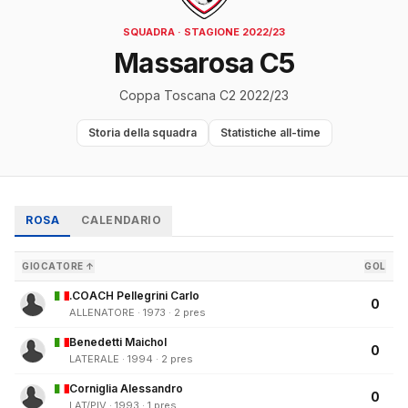
SQUADRA · STAGIONE 2022/23
Massarosa C5
Coppa Toscana C2 2022/23
Storia della squadra
Statistiche all-time
ROSA
CALENDARIO
GIOCATORE ↑
GOL
.COACH Pellegrini Carlo
0
ALLENATORE · 1973 · 2 pres
Benedetti Maichol
0
LATERALE · 1994 · 2 pres
Corniglia Alessandro
0
LAT/PIV · 1993 · 1 pres