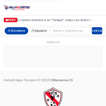
Casalguidi, il primo straniero è un "Tanque": colpo Luis Andrada per il debu
NEWS
Cerca giocatore
Giocatore
Squadra
CERCA
PUBBLICITÀ
Home
/
Coppa Toscana C2 2022/23
/
Massarosa C5