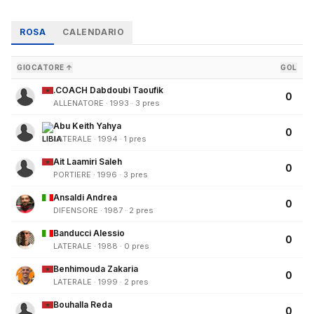
ROSA
CALENDARIO
GIOCATORE ↑
GOL
.COACH Dabdoubi Taoufik
0
ALLENATORE · 1993 · 3 pres
Abu Keith Yahya
0
LATERALE · 1994 · 1 pres
Ait Laamiri Saleh
0
PORTIERE · 1996 · 3 pres
Ansaldi Andrea
0
DIFENSORE · 1987 · 2 pres
Banducci Alessio
0
LATERALE · 1988 · 0 pres
Benhimouda Zakaria
0
LATERALE · 1999 · 2 pres
Bouhalla Reda
0