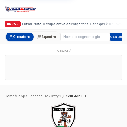
Italgronda Futsal Prato, il colpo arriva dall'Argentina: Banegas è il nuovo le
NEWS
Cerca giocatore
Giocatore
Squadra
CERCA
PUBBLICITÀ
Home
/
Coppa Toscana C2 2022/23
/
Secur Job FC