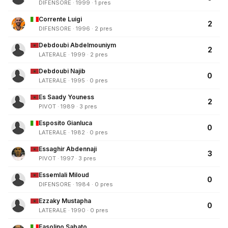
DIFENSORE · 1999 · 1 pres
Corrente Luigi
2
DIFENSORE · 1996 · 2 pres
Debdoubi Abdelmouniym
2
LATERALE · 1999 · 2 pres
Debdoubi Najib
0
LATERALE · 1995 · 0 pres
Es Saady Youness
2
PIVOT · 1989 · 3 pres
Esposito Gianluca
0
LATERALE · 1982 · 0 pres
Essaghir Abdennaji
3
PIVOT · 1997 · 3 pres
Essemlali Miloud
0
DIFENSORE · 1984 · 0 pres
Ezzaky Mustapha
0
LATERALE · 1990 · 0 pres
Fasolino Sabato