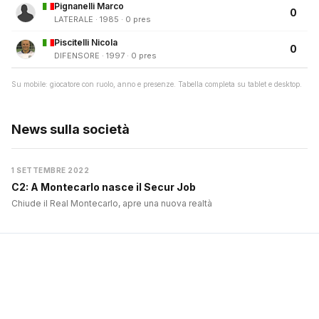
Pignanelli Marco
0
LATERALE · 1985 · 0 pres
Piscitelli Nicola
0
DIFENSORE · 1997 · 0 pres
Su mobile: giocatore con ruolo, anno e presenze. Tabella completa su tablet e desktop.
News sulla società
1 SETTEMBRE 2022
C2: A Montecarlo nasce il Secur Job
Chiude il Real Montecarlo, apre una nuova realtà