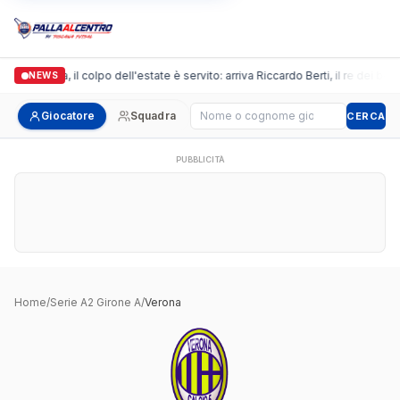
Arpi Nova, il colpo dell'estate è servito: arriva Riccardo Berti, il re dei bo
NEWS
Cerca giocatore
Giocatore
Squadra
CERCA
PUBBLICITÀ
Home
/
Serie A2 Girone A
/
Verona