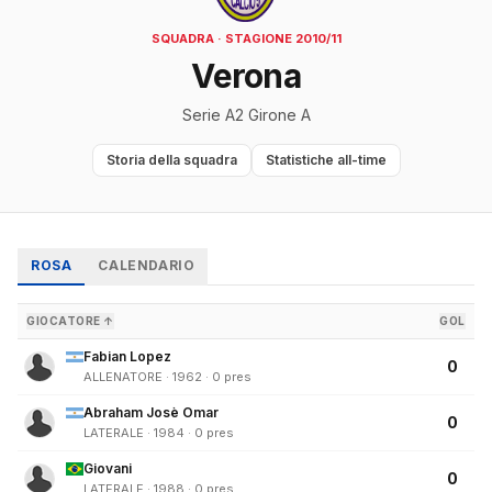
SQUADRA · STAGIONE 2010/11
Verona
Serie A2 Girone A
Storia della squadra
Statistiche all-time
ROSA
CALENDARIO
GIOCATORE ↑
GOL
Fabian Lopez
0
ALLENATORE · 1962 · 0 pres
Abraham Josè Omar
0
LATERALE · 1984 · 0 pres
Giovani
0
LATERALE · 1988 · 0 pres