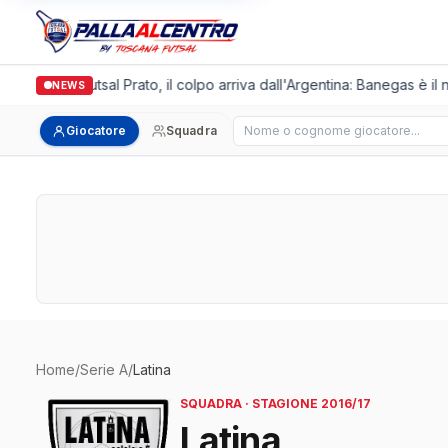
Italgronda Futsal Prato, il colpo arriva dall'Argentina: Banegas è il 
NEWS
Cerca giocatore
Giocatore
Squadra
Home
/
Serie A
/
Latina
SQUADRA · STAGIONE 2016/17
Latina