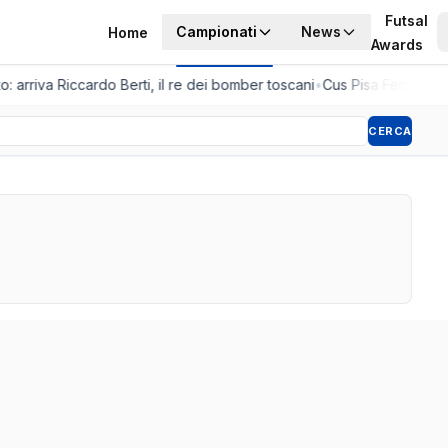
Futsal
Campionati
News
Home
Awards
: arriva Riccardo Berti, il re dei bomber toscani
•
Cus Pisa Femminile,
CERCA