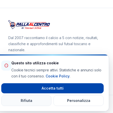
Dal 2007 raccontiamo il calcio a 5 con notizie, risultati,
classifiche e approfondimenti sul futsal toscano e
nazionale.
Questo sito utilizza cookie
Cookie tecnici sempre attivi. Statistiche e annunci solo
Canale WhatsApp
con il tuo consenso.
Cookie Policy
.
Telegram Toscana Futsal
Accetta tutti
Rifiuta
Personalizza
© 2026 Palla al Centro · Tutti i diritti riservati
Powered By
martinifrancesco.it