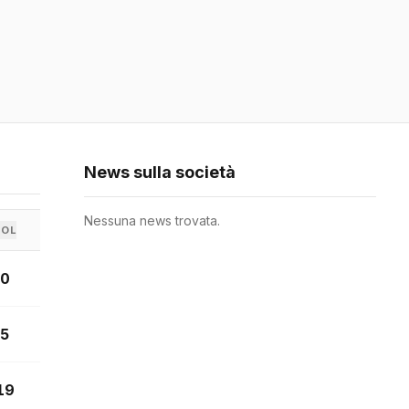
News sulla società
Nessuna news trovata.
GOL
0
5
19