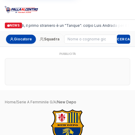
Casalguidi, il primo straniero è un "Tanque": colpo Luis Andrada per il debu
NEWS
Cerca giocatore
Giocatore
Squadra
CERCA
PUBBLICITÀ
Home
/
Serie A Femminile G/A
/
New Depo