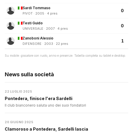
Sardi Tommaso
0
PIVOT · 2005 · 4 pres
Testi Guido
0
UNIVERSALE · 2007 · 4 pres
Zanoboni Alessio
1
DIFENSORE · 2003 · 22 pres
Su mobile: giocatore con ruolo, anno e presenze. Tabella completa su tablet e desktop.
News sulla società
22 LUGLIO 2025
Pontedera, finisce l'era Sardelli
Il club bianconero saluta uno dei suoi fondatori
20 GIUGNO 2025
Clamoroso a Pontedera, Sardelli lascia