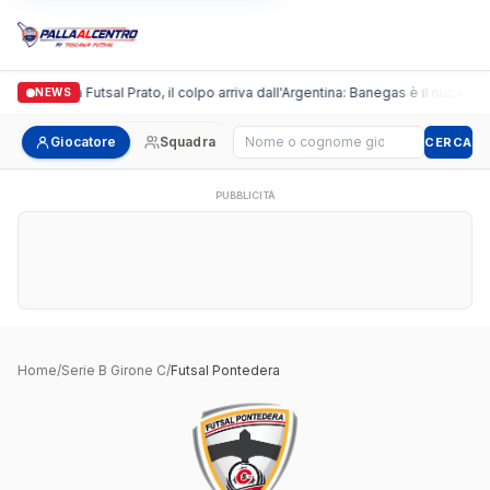
Italgronda Futsal Prato, il colpo arriva dall'Argentina: Banegas è il nuovo le
NEWS
Cerca giocatore
Giocatore
Squadra
CERCA
PUBBLICITÀ
Home
/
Serie B Girone C
/
Futsal Pontedera