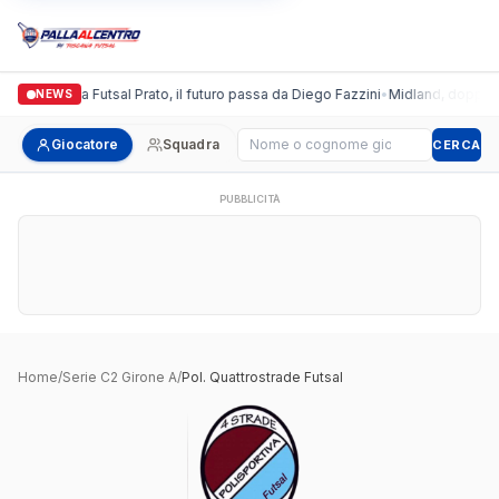
Italgronda Futsal Prato, il futuro passa da Diego Fazzini
•
Midland, doppio co
NEWS
Cerca giocatore
Giocatore
Squadra
CERCA
PUBBLICITÀ
Home
/
Serie C2 Girone A
/
Pol. Quattrostrade Futsal