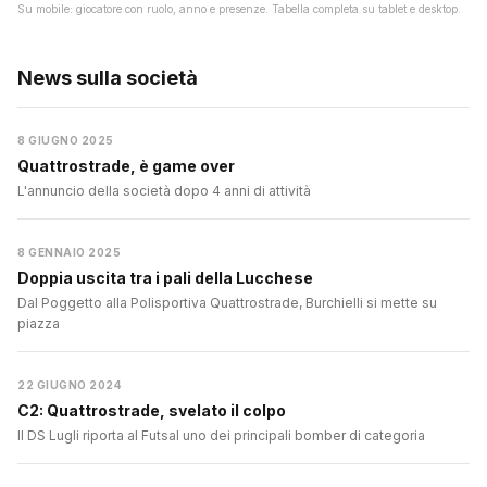
Su mobile: giocatore con ruolo, anno e presenze. Tabella completa su tablet e desktop.
News sulla società
8 GIUGNO 2025
Quattrostrade, è game over
L'annuncio della società dopo 4 anni di attività
8 GENNAIO 2025
Doppia uscita tra i pali della Lucchese
Dal Poggetto alla Polisportiva Quattrostrade, Burchielli si mette su
piazza
22 GIUGNO 2024
C2: Quattrostrade, svelato il colpo
Il DS Lugli riporta al Futsal uno dei principali bomber di categoria