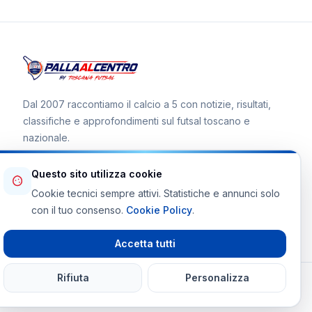
Dal 2007 raccontiamo il calcio a 5 con notizie, risultati,
classifiche e approfondimenti sul futsal toscano e
nazionale.
Questo sito utilizza cookie
Cookie tecnici sempre attivi. Statistiche e annunci solo
Canale WhatsApp
con il tuo consenso.
Cookie Policy
.
Telegram Toscana Futsal
Accetta tutti
Rifiuta
Personalizza
© 2026 Palla al Centro · Tutti i diritti riservati
Powered By
martinifrancesco.it