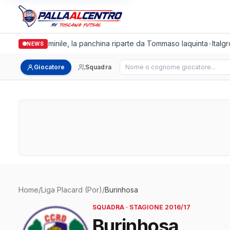
Cus Pisa Femminile, la panchina riparte da Tommaso Iaquinta
•
Italgr
NEWS
Cerca giocatore
Giocatore
Squadra
Home
/
Liga Placard (Por)
/
Burinhosa
SQUADRA · STAGIONE 2016/17
Burinhosa