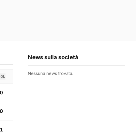
News sulla società
Nessuna news trovata.
GOL
0
0
1