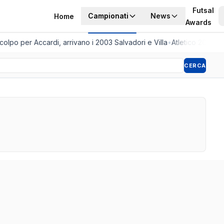
Futsal
Campionati
News
Home
Awards
lpo per Accardi, arrivano i 2003 Salvadori e Villa
•
Atletico 2001, a
CERCA