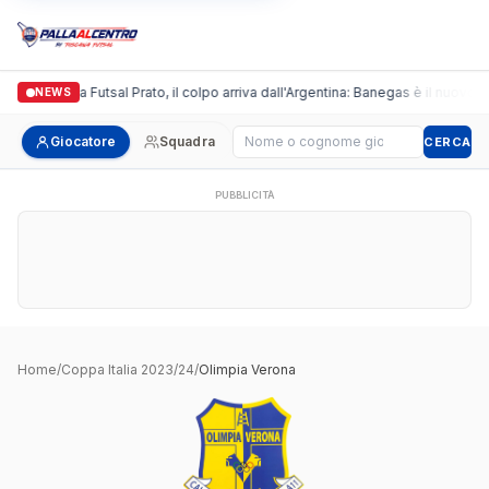
Italgronda Futsal Prato, il colpo arriva dall'Argentina: Banegas è il nuovo l
NEWS
Cerca giocatore
Giocatore
Squadra
CERCA
PUBBLICITÀ
Home
/
Coppa Italia 2023/24
/
Olimpia Verona