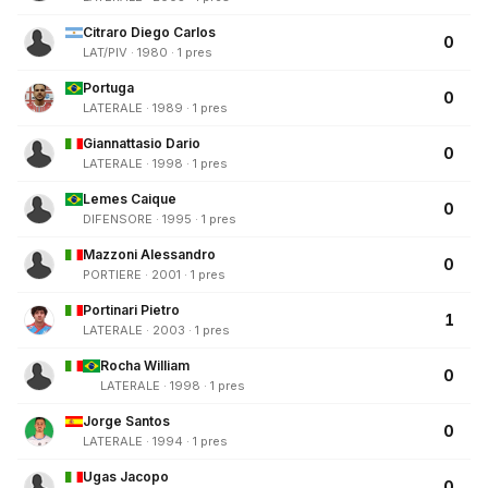
Citraro Diego Carlos
0
LAT/PIV · 1980 · 1 pres
Portuga
0
LATERALE · 1989 · 1 pres
Giannattasio Dario
0
LATERALE · 1998 · 1 pres
Lemes Caique
0
DIFENSORE · 1995 · 1 pres
Mazzoni Alessandro
0
PORTIERE · 2001 · 1 pres
Portinari Pietro
1
LATERALE · 2003 · 1 pres
Rocha William
0
LATERALE · 1998 · 1 pres
Jorge Santos
0
LATERALE · 1994 · 1 pres
Ugas Jacopo
0