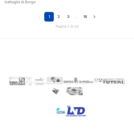
battaglia di Borgo
1
2
3
…
16
Pagina 1 di 16