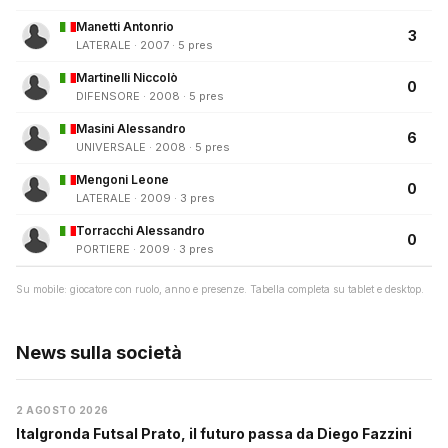
Manetti Antonrio
3
LATERALE · 2007 · 5 pres
Martinelli Niccolò
0
DIFENSORE · 2008 · 5 pres
Masini Alessandro
6
UNIVERSALE · 2008 · 5 pres
Mengoni Leone
0
LATERALE · 2009 · 3 pres
Torracchi Alessandro
0
PORTIERE · 2009 · 3 pres
Su mobile: giocatore con ruolo, anno e presenze. Tabella completa su tablet e desktop.
News sulla società
2 AGOSTO 2026
Italgronda Futsal Prato, il futuro passa da Diego Fazzini