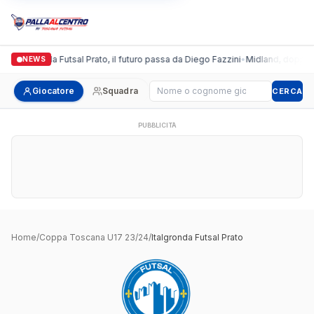
Italgronda Futsal Prato, il futuro passa da Diego Fazzini
•
Midland, doppio c
NEWS
Cerca giocatore
Giocatore
Squadra
CERCA
PUBBLICITÀ
Home
/
Coppa Toscana U17 23/24
/
Italgronda Futsal Prato