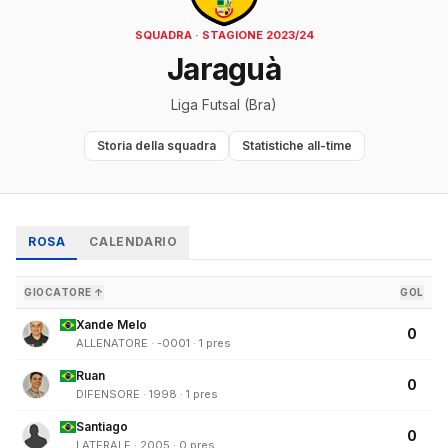
SQUADRA · STAGIONE 2023/24
Jaraguà
Liga Futsal (Bra)
Storia della squadra
Statistiche all-time
ROSA
CALENDARIO
GIOCATORE ↑
GOL
Xande Melo
0
ALLENATORE · -0001 · 1 pres
Ruan
0
DIFENSORE · 1998 · 1 pres
Santiago
0
LATERALE · 2005 · 0 pres