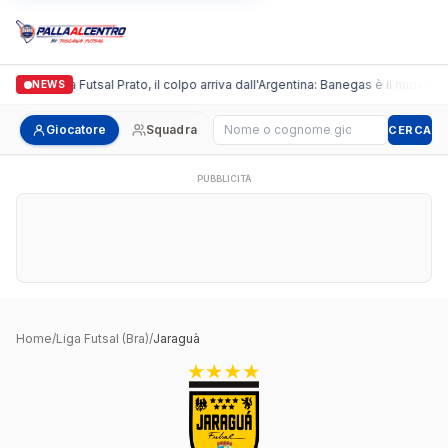
Italgronda Futsal Prato, il colpo arriva dall'Argentina: Banegas è il nuovo le
NEWS
Cerca giocatore
Giocatore
Squadra
CERCA
PUBBLICITÀ
Home
/
Liga Futsal (Bra)
/
Jaraguà