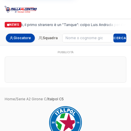
Casalguidi, il primo straniero è un "Tanque": colpo Luis Andrada per il debut
NEWS
Cerca giocatore
Giocatore
Squadra
CERCA
PUBBLICITÀ
Home
/
Serie A2 Girone C
/
Italpol C5