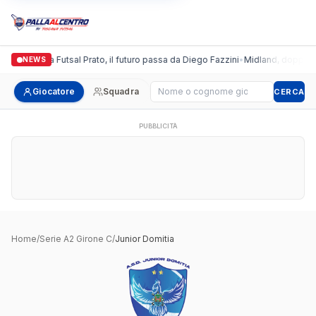
Italgronda Futsal Prato, il futuro passa da Diego Fazzini
•
Midland, doppio co
NEWS
Cerca giocatore
Giocatore
Squadra
CERCA
PUBBLICITÀ
Home
/
Serie A2 Girone C
/
Junior Domitia