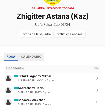
SQUADRA · STAGIONE 2003/04
Zhigitter Astana (Kaz)
Uefa Futsal Cup 03/04
Storia della squadra
Statistiche all-time
ROSA
CALENDARIO
GIOCATORE ↑
GOL
.COACH Agapov Mikhail
0
ALLENATORE · -0001 · 3 pres
Abdrashitov Denis
0
DIFENSORE · 1977 · 3 pres
Bondarev Alexandr
1
DIFENSORE · 1975 · 3 pres