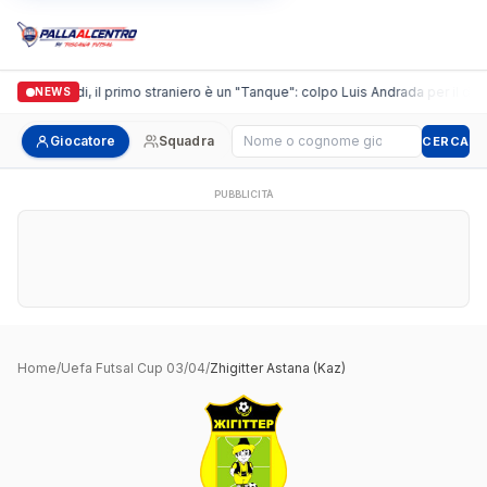
Casalguidi, il primo straniero è un "Tanque": colpo Luis Andrada per il debu
NEWS
Cerca giocatore
Giocatore
Squadra
CERCA
PUBBLICITÀ
Home
/
Uefa Futsal Cup 03/04
/
Zhigitter Astana (Kaz)