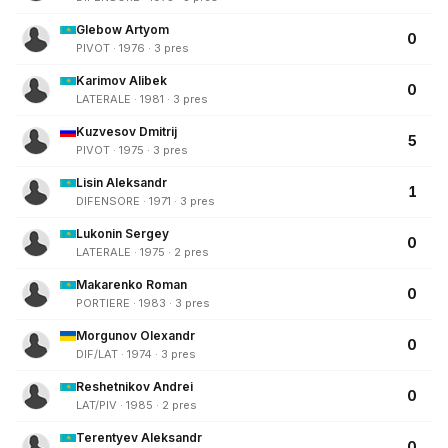
Glebow Artyom
0
PIVOT · 1976 · 3 pres
Karimov Alibek
0
LATERALE · 1981 · 3 pres
Kuzvesov Dmitrij
5
PIVOT · 1975 · 3 pres
Lisin Aleksandr
1
DIFENSORE · 1971 · 3 pres
Lukonin Sergey
0
LATERALE · 1975 · 2 pres
Makarenko Roman
0
PORTIERE · 1983 · 3 pres
Morgunov Olexandr
0
DIF/LAT · 1974 · 3 pres
Reshetnikov Andrei
0
LAT/PIV · 1985 · 2 pres
Terentyev Aleksandr
0