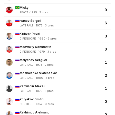
Micky
0
PIVOT · 1975 · 3 pres
Ivanov Sergei
6
LATERALE · 1978 · 3 pres
Kobzar Pavel
3
DIFENSORE · 1980 · 3 pres
Maevskiy Konstantin
0
DIFENSORE · 1979 · 3 pres
Malychev Serguei
1
LATERALE · 1975 · 2 pres
Moskalenko Viatcheslav
2
LATERALE · 1980 · 3 pres
Petrushin Alexei
1
LATERALE · 1972 · 3 pres
Polyakov Dmitri
0
PORTIERE · 1982 · 3 pres
Rakhimov Aleksandr
0