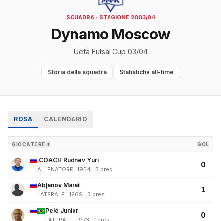
SQUADRA · STAGIONE 2003/04
Dynamo Moscow
Uefa Futsal Cup 03/04
Storia della squadra
Statistiche all-time
ROSA
CALENDARIO
GIOCATORE ↑
GOL
.COACH Rudnev Yuri
0
ALLENATORE · 1954 · 3 pres
Abjanov Marat
1
LATERALE · 1969 · 3 pres
Pelé Junior
0
LATERALE · 1973 · 1 pres