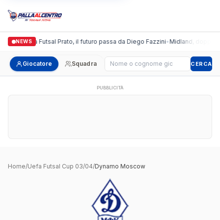
Italgronda Futsal Prato, il futuro passa da Diego Fazzini
•
Midland, doppio co
NEWS
Cerca giocatore
Giocatore
Squadra
CERCA
PUBBLICITÀ
Home
/
Uefa Futsal Cup 03/04
/
Dynamo Moscow