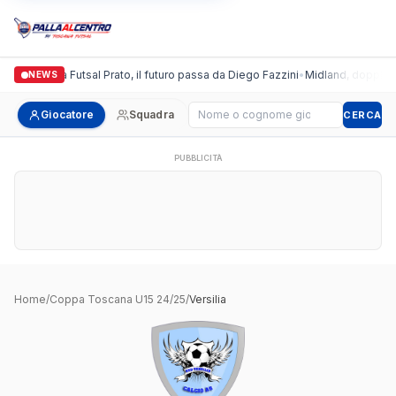
Italgronda Futsal Prato, il futuro passa da Diego Fazzini
•
Midland, doppio col
NEWS
Cerca giocatore
Giocatore
Squadra
CERCA
PUBBLICITÀ
Home
/
Coppa Toscana U15 24/25
/
Versilia