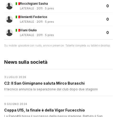
Rocchigiani Sasha
0
LATERALE · 2011 · 5 pres
Venienti Federico
0
LATERALE · 2011 · 5 pres
Viani Giulio
0
LATERALE · 2011 · 5 pres
Su mobile: giocatore con ruolo, anno e presenze. Tabella completa su tablet e desktop.
News sulla società
3 LUGLIO 2026
C2: Il San Gimignano saluta Mirco Buraschi
Il tecnico annuncia la separazione dal club dopo due stagioni
9 GIUGNO 2024
Coppa U15, la finale è della Vigor Fucecchio
La Papo#9 bissa il successo della passa stagione. Battuto il San