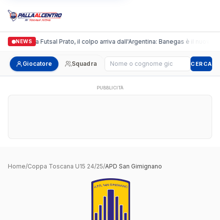
Italgronda Futsal Prato, il colpo arriva dall'Argentina: Banegas è il nuovo l
NEWS
Cerca giocatore
Giocatore
Squadra
CERCA
PUBBLICITÀ
Home
/
Coppa Toscana U15 24/25
/
APD San Gimignano