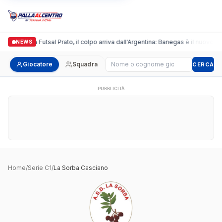
Italgronda Futsal Prato, il colpo arriva dall'Argentina: Banegas è il nuovo le
NEWS
Cerca giocatore
Giocatore
Squadra
CERCA
PUBBLICITÀ
Home
/
Serie C1
/
La Sorba Casciano