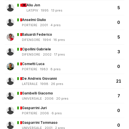
Aliu Jon
5
LAT/PIV · 1995 · 13 pres
Anselmi Giulio
0
PORTIERE · 2001 · 4 pres
Baluardi Federico
5
DIFENSORE · 1994 · 16 pres
Cipollini Gabriele
3
DIFENSORE · 2002 · 17 pres
Cometti Luca
0
PORTIERE · 1983 · 8 pres
De Andreis Giovanni
21
LATERALE · 1998 · 26 pres
Gambelli Giacomo
7
UNIVERSALE · 2006 · 20 pres
Gasparrini Juri
0
PORTIERE · 2006 · 6 pres
Gasparrini Tommaso
0
UNIVERSALE · 2001 · 2 pres