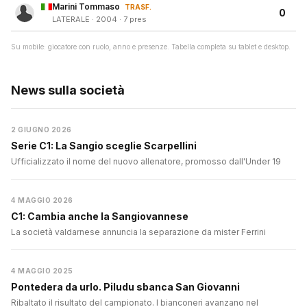
Marini Tommaso
TRASF.
0
LATERALE · 2004 · 7 pres
Su mobile: giocatore con ruolo, anno e presenze. Tabella completa su tablet e desktop.
News sulla società
2 GIUGNO 2026
Serie C1: La Sangio sceglie Scarpellini
Ufficializzato il nome del nuovo allenatore, promosso dall'Under 19
4 MAGGIO 2026
C1: Cambia anche la Sangiovannese
La società valdarnese annuncia la separazione da mister Ferrini
4 MAGGIO 2025
Pontedera da urlo. Piludu sbanca San Giovanni
Ribaltato il risultato del campionato. I bianconeri avanzano nel