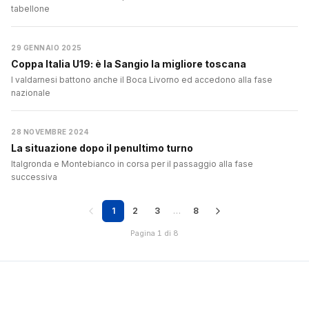
tabellone
29 GENNAIO 2025
Coppa Italia U19: è la Sangio la migliore toscana
I valdarnesi battono anche il Boca Livorno ed accedono alla fase
nazionale
28 NOVEMBRE 2024
La situazione dopo il penultimo turno
Italgronda e Montebianco in corsa per il passaggio alla fase
successiva
1
2
3
…
8
Pagina 1 di 8