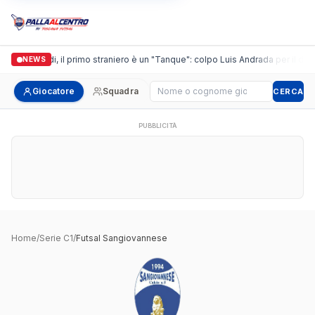
Casalguidi, il primo straniero è un "Tanque": colpo Luis Andrada per il debu
NEWS
Cerca giocatore
Giocatore
Squadra
CERCA
PUBBLICITÀ
Home
/
Serie C1
/
Futsal Sangiovannese