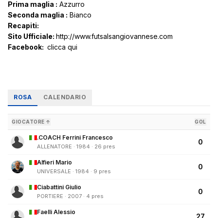
Prima maglia :
Azzurro
Seconda maglia :
Bianco
Recapiti:
Sito Ufficiale:
http://www.futsalsangiovannese.com
Facebook:
clicca qui
ROSA
CALENDARIO
GIOCATORE ↑
GOL
.COACH Ferrini Francesco
0
ALLENATORE · 1984 · 26 pres
Alfieri Mario
0
UNIVERSALE · 1984 · 9 pres
Ciabattini Giulio
0
PORTIERE · 2007 · 4 pres
Faelli Alessio
27