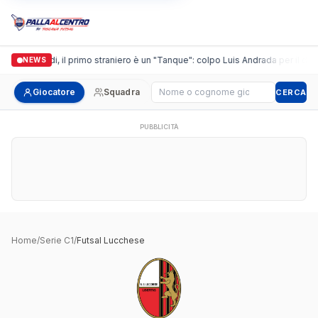
Casalguidi, il primo straniero è un "Tanque": colpo Luis Andrada per il debu
NEWS
Cerca giocatore
Giocatore
Squadra
CERCA
PUBBLICITÀ
Home
/
Serie C1
/
Futsal Lucchese