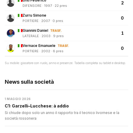
Unti Federico
2
DIFENSORE · 1997 · 22 pres
Zurru Simone
0
PORTIERE · 2007 · 0 pres
Giannini Daniel
TRASF.
1
LATERALE · 2003 · 9 pres
Vernace Emanuele
TRASF.
0
PORTIERE · 2002 · 6 pres
Su mobile: giocatore con ruolo, anno e presenze. Tabella completa su tablet e desktop.
News sulla società
1 MAGGIO 2026
C1: Garzelli–Lucchese: à addio
Si chiude dopo solo un anno il rapporto tra il tecnico livornese e la
società rossonera