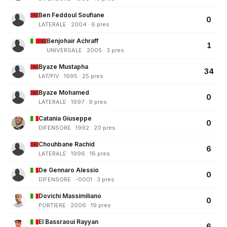
Ben Feddoul Soufiane
0
LATERALE · 2004 · 6 pres
Benjohair Achraff
1
UNIVERSALE · 2005 · 3 pres
Byaze Mustapha
34
LAT/PIV · 1995 · 25 pres
Byaze Mohamed
0
LATERALE · 1997 · 9 pres
Catania Giuseppe
0
DIFENSORE · 1992 · 20 pres
Chouhbane Rachid
6
LATERALE · 1996 · 16 pres
De Gennaro Alessio
0
DIFENSORE · -0001 · 3 pres
Dovichi Massimiliano
0
PORTIERE · 2006 · 19 pres
El Bassraoui Rayyan
6