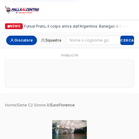
Italgronda Futsal Prato, il colpo arriva dall'Argentina: Banegas è il nuovo le
NEWS
Cerca giocatore
Giocatore
Squadra
CERCA
PUBBLICITÀ
Home
/
Serie C2 Girone B
/
EuroFlorence