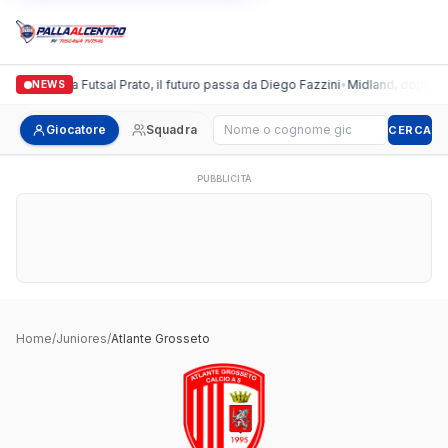
Italgronda Futsal Prato, il futuro passa da Diego Fazzini
•
Midland, doppio co
NEWS
Cerca giocatore
Giocatore
Squadra
CERCA
PUBBLICITÀ
Home
/
Juniores
/
Atlante Grosseto