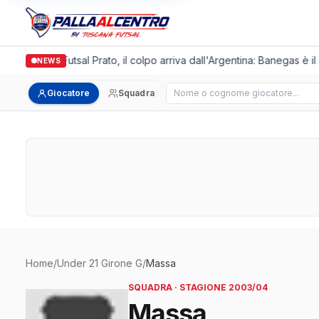
Italgronda Futsal Prato, il colpo arriva dall'Argentina: Banegas è i
NEWS
Cerca giocatore
Giocatore
Squadra
Home
/
Under 21 Girone G
/
Massa
SQUADRA · STAGIONE 2003/04
Massa