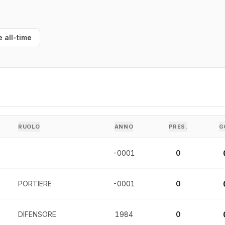
e all-time
RUOLO
ANNO
PRES.
G
-0001
0
PORTIERE
-0001
0
DIFENSORE
1984
0