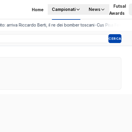
Futsal
Campionati
News
Home
Awards
to: arriva Riccardo Berti, il re dei bomber toscani
•
Cus Pisa Femminile
CERCA