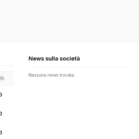
News sulla società
Nessuna news trovata.
OL
0
0
0