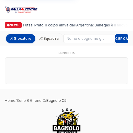
Italgronda Futsal Prato, il colpo arriva dall'Argentina: Banegas è il nuovo le
NEWS
Cerca giocatore
Giocatore
Squadra
CERCA
PUBBLICITÀ
Home
/
Serie B Girone C
/
Bagnolo C5