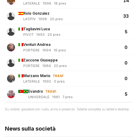
14
LATERALE · 1996 · 18 pres
Rolo Gonzalez
33
LAT/PIV · 1998 · 20 pres
Tagliavini Luca
5
PIVOT · 1993 · 20 pres
Venturi Andrea
0
PORTIERE · 1994 · 16 pres
Zaccone Giuseppe
0
PORTIERE · 1986 · 20 pres
Marzano Mario
TRASF.
0
LATERALE · 1992 · 0 pres
Evandro
TRASF.
5
UNIVERSALE · 1981 · 7 pres
Su mobile: giocatore con ruolo, anno e presenze. Tabella completa su tablet e desktop.
News sulla società