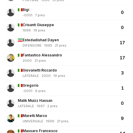
PORTIERE · 1996 · 10 pres
Bigi
0
-0001 · 7 pres
Crisanti Giuseppe
0
1996 · 19 pres
Estedadishad Dayen
17
DIFENSORE · 1995 · 21 pres
Fantastico Alessandro
17
2000 · 21 pres
Giovanetti Riccardo
3
LATERALE · 2000 · 19 pres
Gregorio
1
-0001 · 6 pres
Malik Muizz Hassan
0
LATERALE · 1997 · 2 pres
Maretti Marco
9
UNIVERSALE · 1999 · 21 pres
Massaro Francesco