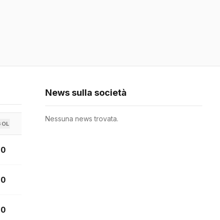
News sulla società
Nessuna news trovata.
GOL
0
0
0