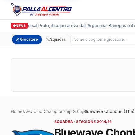
Italgronda Futsal Prato, il colpo arriva dall'Argentina: Banegas è il
NEWS
Cerca giocatore
Giocatore
Squadra
Home
/
AFC Club Championship 2015
/
Bluewave Chonburi (Tha)
SQUADRA · STAGIONE 2014/15
Bluewave Chonb