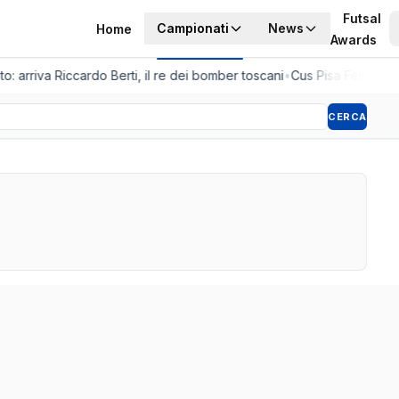
Futsal
Campionati
News
Home
Awards
to: arriva Riccardo Berti, il re dei bomber toscani
•
Cus Pisa Femminile
CERCA