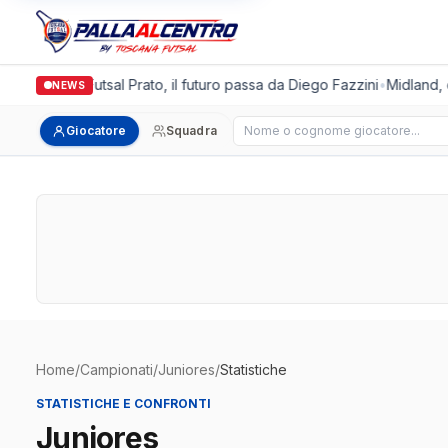
Italgronda Futsal Prato, il futuro passa da Diego Fazzini
•
Midland, d
NEWS
Cerca giocatore
Giocatore
Squadra
Home
/
Campionati
/
Juniores
/
Statistiche
STATISTICHE E CONFRONTI
Juniores