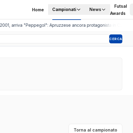
Futsal
Campionati
News
Home
Awards
2001, arriva "Peppegol": Apruzzese ancora protagonista in C2
•
Pisto
CERCA
Torna al campionato