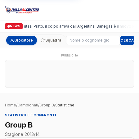
Italgronda Futsal Prato, il colpo arriva dall'Argentina: Banegas è il nuovo lead
NEWS
Cerca giocatore
Giocatore
Squadra
CERCA
PUBBLICITÀ
Home
/
Campionati
/
Group B
/
Statistiche
STATISTICHE E CONFRONTI
Group B
Stagione 2013/14