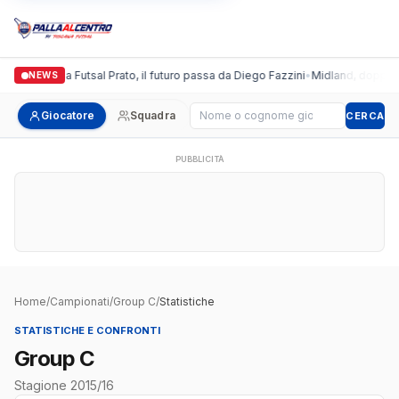
Italgronda Futsal Prato, il futuro passa da Diego Fazzini
•
Midland, doppio co
NEWS
Cerca giocatore
Giocatore
Squadra
CERCA
PUBBLICITÀ
Home
/
Campionati
/
Group C
/
Statistiche
STATISTICHE E CONFRONTI
Group C
Stagione 2015/16