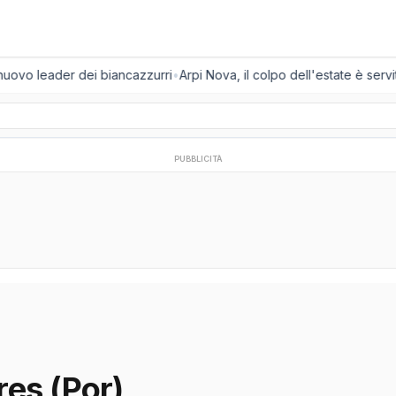
 nuovo leader dei biancazzurri
•
Arpi Nova, il colpo dell'estate è servit
PUBBLICITÀ
es (Por)