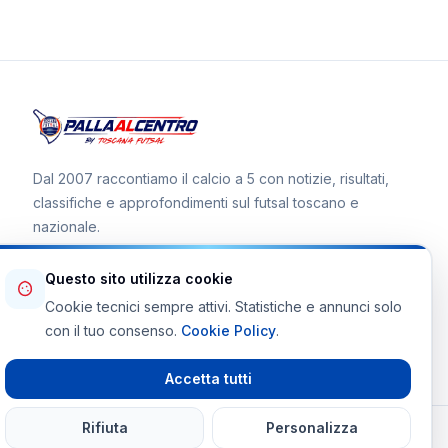
Dal 2007 raccontiamo il calcio a 5 con notizie, risultati,
classifiche e approfondimenti sul futsal toscano e
nazionale.
Questo sito utilizza cookie
Cookie tecnici sempre attivi. Statistiche e annunci solo
Canale WhatsApp
con il tuo consenso.
Cookie Policy
.
Telegram Toscana Futsal
Accetta tutti
Rifiuta
Personalizza
© 2026 Palla al Centro · Tutti i diritti riservati