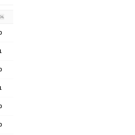
OL
0
1
0
1
0
0