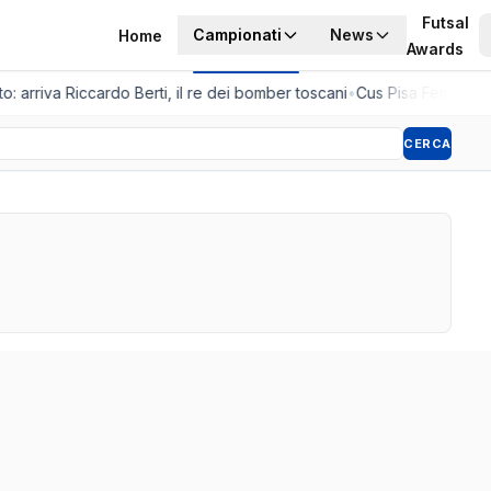
Futsal
Campionati
News
Home
Awards
o: arriva Riccardo Berti, il re dei bomber toscani
•
Cus Pisa Femminile,
CERCA