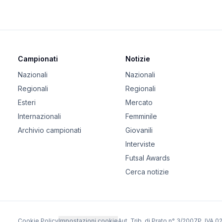
Campionati
Notizie
Nazionali
Nazionali
Regionali
Regionali
Esteri
Mercato
Internazionali
Femminile
Archivio campionati
Giovanili
Interviste
Futsal Awards
Cerca notizie
Cookie Policy
Impostazioni cookie
Aut. Trib. di Prato n° 3/2007
P. IVA 