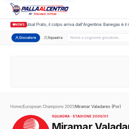
Italgronda Futsal Prato, il colpo arriva dall'Argentina: Banegas è il
NEWS
Cerca giocatore
Giocatore
Squadra
Home
/
European Champions 2001
/
Miramar Valadares (Por)
SQUADRA · STAGIONE 2000/01
Miramar Valadar