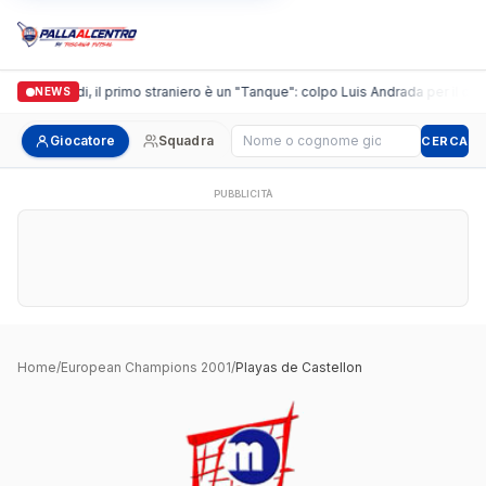
Casalguidi, il primo straniero è un "Tanque": colpo Luis Andrada per il debu
NEWS
Cerca giocatore
Giocatore
Squadra
CERCA
PUBBLICITÀ
Home
/
European Champions 2001
/
Playas de Castellon