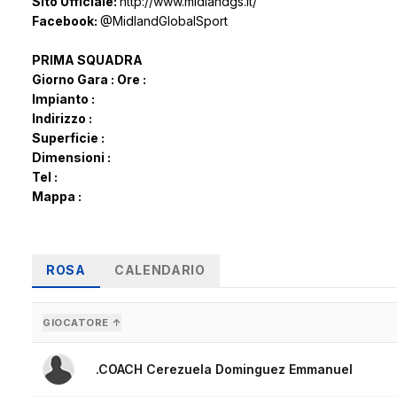
Sito Ufficiale:
http://www.midlandgs.it/
Facebook:
@MidlandGlobalSport
PRIMA SQUADRA
Giorno Gara :
Ore :
Impianto :
Indirizzo :
Superficie :
Dimensioni :
Tel :
Mappa :
ROSA
CALENDARIO
GIOCATORE ↑
.COACH Cerezuela Dominguez Emmanuel