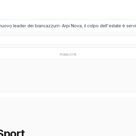
 nuovo leader dei biancazzurri
•
Arpi Nova, il colpo dell'estate è servit
PUBBLICITÀ
Sport