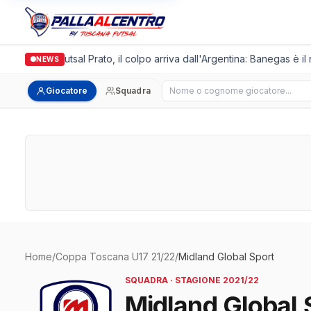
Italgronda Futsal Prato, il colpo arriva dall'Argentina: Banegas è il
NEWS
Cerca giocatore
Giocatore
Squadra
Home
/
Coppa Toscana U17 21/22
/
Midland Global Sport
SQUADRA · STAGIONE 2021/22
Midland Global 