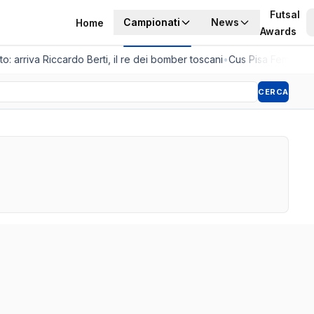
Futsal
Campionati
News
Home
Awards
o: arriva Riccardo Berti, il re dei bomber toscani
•
Cus Pisa Femminile,
CERCA