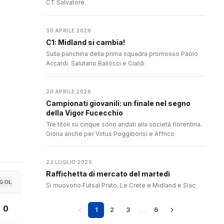
CT Salvatore
30 APRILE 2026
C1: Midland si cambia!
Sulla panchina della prima squadra promosso Paolo
Accardi. Salutano Ballocci e Cialdi
20 APRILE 2026
Campionati giovanili: un finale nel segno
della Vigor Fucecchio
Tre titoli su cinque sono andati alla società fiorentina.
Gloria anche per Virtus Poggibonsi e Affrico
22 LUGLIO 2025
Raffichetta di mercato del martedì
GOL
Si muovono Futsal Prato, Le Crete e Midland e Slac
0
1
2
3
…
6