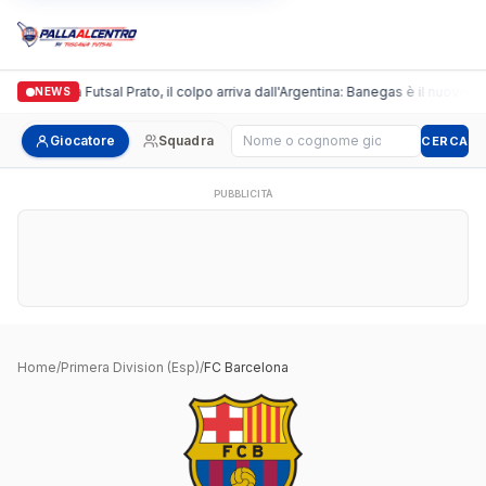
Italgronda Futsal Prato, il colpo arriva dall'Argentina: Banegas è il nuovo le
NEWS
Cerca giocatore
Giocatore
Squadra
CERCA
PUBBLICITÀ
Home
/
Primera Division (Esp)
/
FC Barcelona