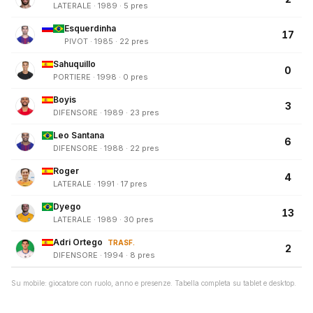
LATERALE · 1989 · 5 pres
Esquerdinha
17
PIVOT · 1985 · 22 pres
Sahuquillo
0
PORTIERE · 1998 · 0 pres
Boyis
3
DIFENSORE · 1989 · 23 pres
Leo Santana
6
DIFENSORE · 1988 · 22 pres
Roger
4
LATERALE · 1991 · 17 pres
Dyego
13
LATERALE · 1989 · 30 pres
Adri Ortego
TRASF.
2
DIFENSORE · 1994 · 8 pres
Su mobile: giocatore con ruolo, anno e presenze. Tabella completa su tablet e desktop.