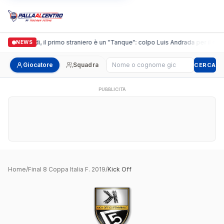
Casalguidi, il primo straniero è un "Tanque": colpo Luis Andrada per il debu
NEWS
Cerca giocatore
Giocatore
Squadra
CERCA
PUBBLICITÀ
Home
/
Final 8 Coppa Italia F. 2019
/
Kick Off