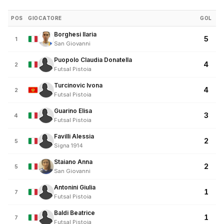
POS
GIOCATORE
GOL
Borghesi Ilaria
5
1
San Giovanni
Puopolo Claudia Donatella
4
2
Futsal Pistoia
Turcinovic Ivona
4
2
Futsal Pistoia
Guarino Elisa
3
4
Futsal Pistoia
Favilli Alessia
2
5
Signa 1914
Staiano Anna
2
5
San Giovanni
Antonini Giulia
1
7
Futsal Pistoia
Baldi Beatrice
1
7
Futsal Pistoia