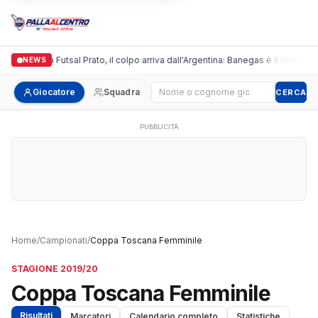
Italgronda Futsal Prato, il colpo arriva dall'Argentina: Banegas è il nuovo le
NEWS
Cerca giocatore
Giocatore
Squadra
CERCA
PUBBLICITÀ
Home
/
Campionati
/
Coppa Toscana Femminile
STAGIONE 2019/20
Coppa Toscana Femminile
Risultati
Marcatori
Calendario completo
Statistiche