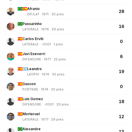
Afranio
28
DIF/LAT · 1971 · 30 pres
Passarinho
16
LATERALE · 1976 · 29 pres
Carlos Erviti
0
LATERALE · -0001 · 1 pres
Javi Eseverri
6
DIFENSORE · 1977 · 25 pres
Leandro
19
LAT/PIV · 1974 · 30 pres
Gascon
0
PORTIERE · 1974 · 20 pres
Luis Gomez
18
DIFENSORE · -0001 · 29 pres
Morteruel
12
LATERALE · 1977 · 29 pres
Alexandre
13