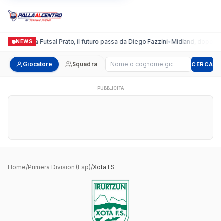
Italgronda Futsal Prato, il futuro passa da Diego Fazzini
•
Midland, doppio co
NEWS
Cerca giocatore
Giocatore
Squadra
CERCA
PUBBLICITÀ
Home
/
Primera Division (Esp)
/
Xota FS