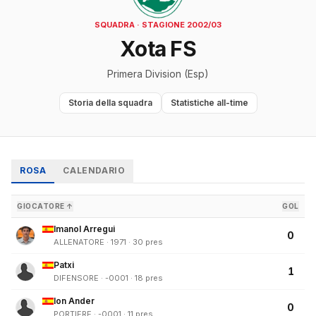
SQUADRA · STAGIONE 2002/03
Xota FS
Primera Division (Esp)
Storia della squadra
Statistiche all-time
ROSA
CALENDARIO
GIOCATORE ↑
GOL
Imanol Arregui
0
ALLENATORE · 1971 · 30 pres
Patxi
1
DIFENSORE · -0001 · 18 pres
Ion Ander
0
PORTIERE · -0001 · 11 pres