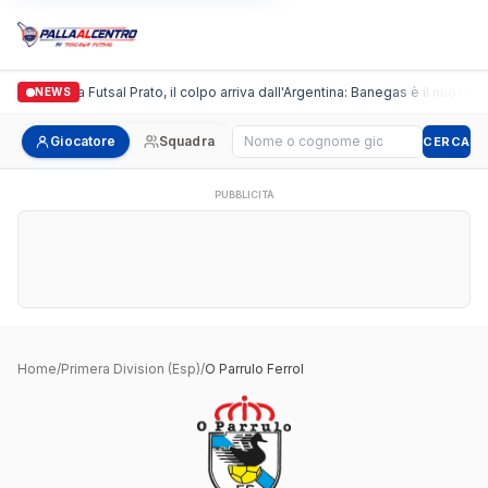
Italgronda Futsal Prato, il colpo arriva dall'Argentina: Banegas è il nuovo l
NEWS
Cerca giocatore
Giocatore
Squadra
CERCA
PUBBLICITÀ
Home
/
Primera Division (Esp)
/
O Parrulo Ferrol