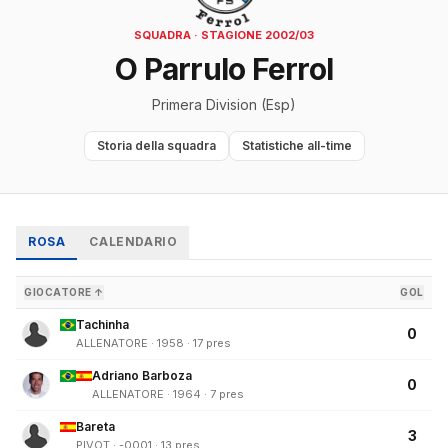
SQUADRA · STAGIONE 2002/03
O Parrulo Ferrol
Primera Division (Esp)
Storia della squadra
Statistiche all-time
ROSA
CALENDARIO
GIOCATORE ↑
GOL
Tachinha
0
ALLENATORE · 1958 · 17 pres
Adriano Barboza
0
ALLENATORE · 1964 · 7 pres
Bareta
3
PIVOT · -0001 · 13 pres