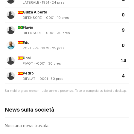
LATERALE · 1981 · 24 pres
Quiza Alberto
0
DIFENSORE · -0001 · 10 pres
Flavio
9
DIFENSORE · -0001 · 30 pres
Edu
0
PORTIERE · 1979 · 25 pres
Unai
14
PIVOT · -0001 · 30 pres
Pedro
4
DIF/LAT · -0001 · 30 pres
Su mobile: giocatore con ruolo, anno e presenze. Tabella completa su tablet e desktop.
News sulla società
Nessuna news trovata.