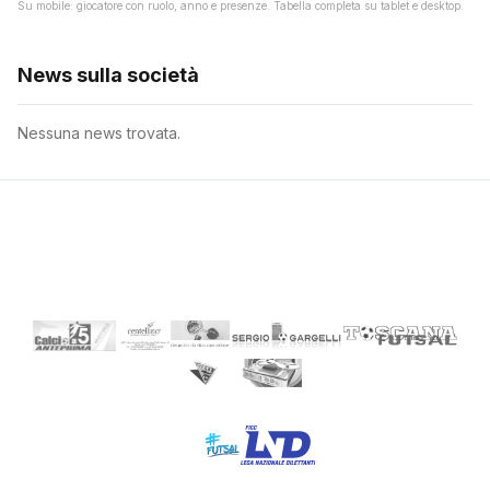
Su mobile: giocatore con ruolo, anno e presenze. Tabella completa su tablet e desktop.
News sulla società
Nessuna news trovata.