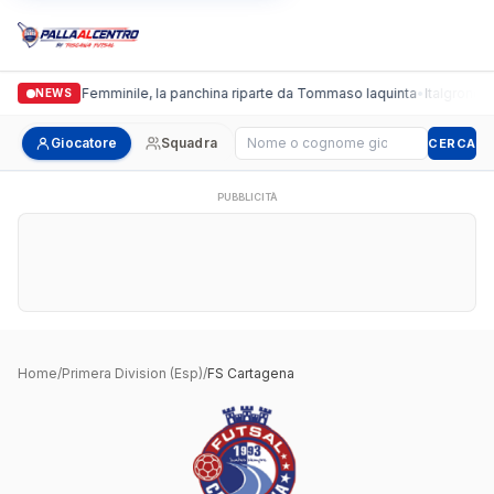
Cus Pisa Femminile, la panchina riparte da Tommaso Iaquinta
•
Italgronda F
NEWS
Cerca giocatore
Giocatore
Squadra
CERCA
PUBBLICITÀ
Home
/
Primera Division (Esp)
/
FS Cartagena