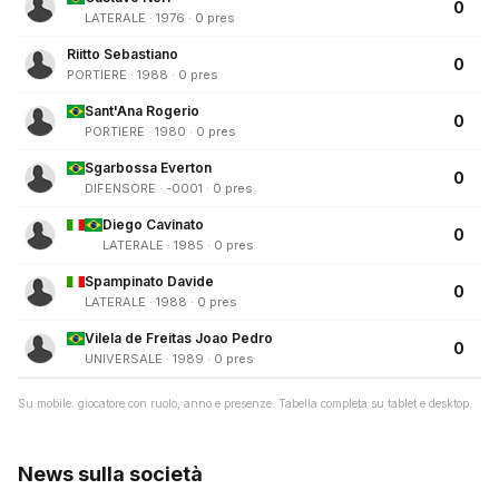
0
LATERALE · 1976 · 0 pres
Riitto Sebastiano
0
PORTIERE · 1988 · 0 pres
Sant'Ana Rogerio
0
PORTIERE · 1980 · 0 pres
Sgarbossa Everton
0
DIFENSORE · -0001 · 0 pres
Diego Cavinato
0
LATERALE · 1985 · 0 pres
Spampinato Davide
0
LATERALE · 1988 · 0 pres
Vilela de Freitas Joao Pedro
0
UNIVERSALE · 1989 · 0 pres
Su mobile: giocatore con ruolo, anno e presenze. Tabella completa su tablet e desktop.
News sulla società