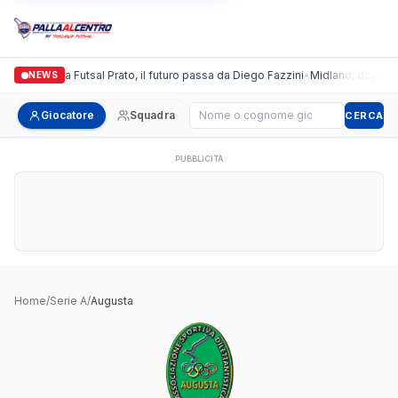
Italgronda Futsal Prato, il futuro passa da Diego Fazzini
•
Midland, doppio co
NEWS
Cerca giocatore
Giocatore
Squadra
CERCA
PUBBLICITÀ
Home
/
Serie A
/
Augusta