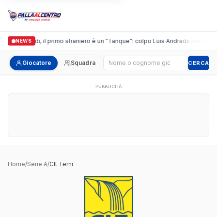
Casalguidi, il primo straniero è un "Tanque": colpo Luis Andrada per il debu
NEWS
Cerca giocatore
Giocatore
Squadra
CERCA
PUBBLICITÀ
Home
/
Serie A
/
Clt Terni