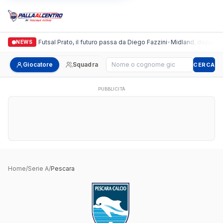
Italgronda Futsal Prato, il futuro passa da Diego Fazzini
•
Midland, doppio col
NEWS
Cerca giocatore
Giocatore
Squadra
CERCA
PUBBLICITÀ
Home
/
Serie A
/
Pescara