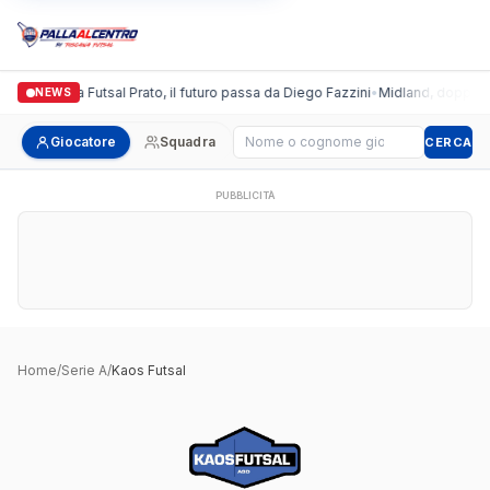
Italgronda Futsal Prato, il futuro passa da Diego Fazzini
•
Midland, doppio co
NEWS
Cerca giocatore
Giocatore
Squadra
CERCA
PUBBLICITÀ
Home
/
Serie A
/
Kaos Futsal