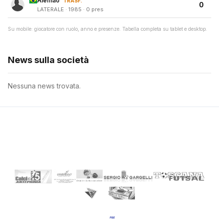
Alemao
TRASF.
0
LATERALE · 1985 · 0 pres
Su mobile: giocatore con ruolo, anno e presenze. Tabella completa su tablet e desktop.
News sulla società
Nessuna news trovata.