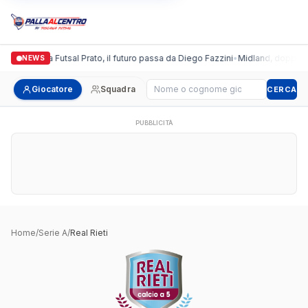
Italgronda Futsal Prato, il futuro passa da Diego Fazzini
•
Midland, doppio co
NEWS
Cerca giocatore
Giocatore
Squadra
CERCA
PUBBLICITÀ
Home
/
Serie A
/
Real Rieti