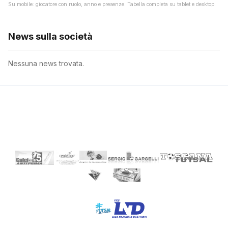
Su mobile: giocatore con ruolo, anno e presenze. Tabella completa su tablet e desktop.
News sulla società
Nessuna news trovata.