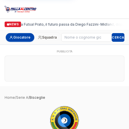
Italgronda Futsal Prato, il futuro passa da Diego Fazzini
•
Midland, doppio co
NEWS
Cerca giocatore
Giocatore
Squadra
CERCA
PUBBLICITÀ
Home
/
Serie A
/
Bisceglie