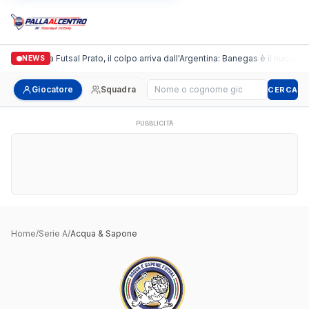
Italgronda Futsal Prato, il colpo arriva dall'Argentina: Banegas è il nuovo le
NEWS
Cerca giocatore
Giocatore
Squadra
CERCA
PUBBLICITÀ
Home
/
Serie A
/
Acqua & Sapone