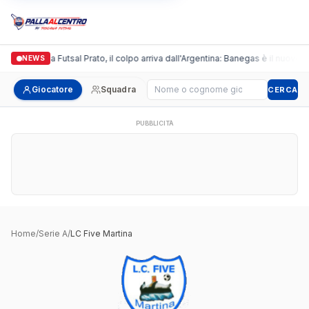
Italgronda Futsal Prato, il colpo arriva dall'Argentina: Banegas è il nuovo l
NEWS
Cerca giocatore
Giocatore
Squadra
CERCA
PUBBLICITÀ
Home
/
Serie A
/
LC Five Martina