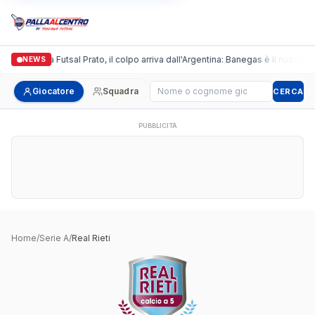
Italgronda Futsal Prato, il colpo arriva dall'Argentina: Banegas è il nuovo le
NEWS
Cerca giocatore
Giocatore
Squadra
CERCA
PUBBLICITÀ
Home
/
Serie A
/
Real Rieti