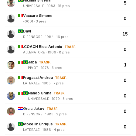
Nikinha Silveira
5
UNIVERSALE · 1983 · 15 pres
Vaccaro Simone
0
-0001 · 3 pres
Davì
15
DIFENSORE · 1984 · 16 pres
.COACH Ricci Antonio
TRASF.
0
ALLENATORE · 1966 · 8 pres
Jabà
TRASF.
1
PIVOT · 1976 · 3 pres
Fragassi Andrea
TRASF.
0
LATERALE · 1985 · 7 pres
Nando Grana
TRASF.
0
UNIVERSALE · 1979 · 3 pres
Grcic Jakov
TRASF.
0
DIFENSORE · 1983 · 2 pres
Mocellin Enrique
TRASF.
0
LATERALE · 1986 · 4 pres