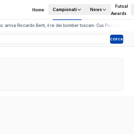
Futsal
Campionati
News
Home
Awards
: arriva Riccardo Berti, il re dei bomber toscani
•
Cus Pisa Femminile,
CERCA