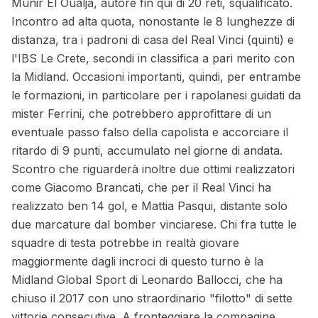
Munir El Oualja, autore fin qui di 20 reti, squalificato.
Incontro ad alta quota, nonostante le 8 lunghezze di
distanza, tra i padroni di casa del Real Vinci (quinti) e
l'IBS Le Crete, secondi in classifica a pari merito con
la Midland. Occasioni importanti, quindi, per entrambe
le formazioni, in particolare per i rapolanesi guidati da
mister Ferrini, che potrebbero approfittare di un
eventuale passo falso della capolista e accorciare il
ritardo di 9 punti, accumulato nel giorne di andata.
Scontro che riguarderà inoltre due ottimi realizzatori
come Giacomo Brancati, che per il Real Vinci ha
realizzato ben 14 gol, e Mattia Pasqui, distante solo
due marcature dal bomber vinciarese. Chi fra tutte le
squadre di testa potrebbe in realtà giovare
maggiormente dagli incroci di questo turno è la
Midland Global Sport di Leonardo Ballocci, che ha
chiuso il 2017 con uno straordinario "filotto" di sette
vittorie consecutive. A fronteggiare la compagine