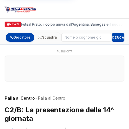
Italgronda Futsal Prato, il colpo arriva dall'Argentina: Banegas è il nuovo lead
NEWS
Cerca giocatore
Giocatore
Squadra
CERCA
PUBBLICITÀ
Palla al Centro
· Palla al Centro
C2/B: La presentazione della 14^
giornata