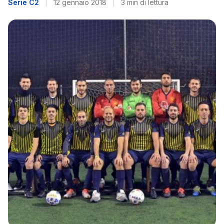
Serie C2
|
12 gennaio 2018
|
3 min di lettura